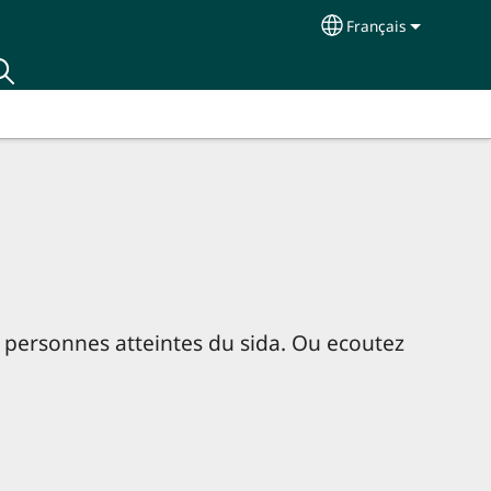
Français
Select your langu
 personnes atteintes du sida. Ou ecoutez