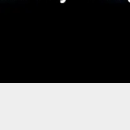
la
vidéo